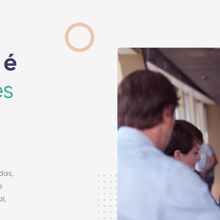
 é
es
das,
e
l,