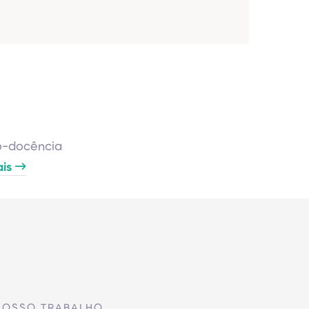
co-docência
ais
NOSSO TRABALHO