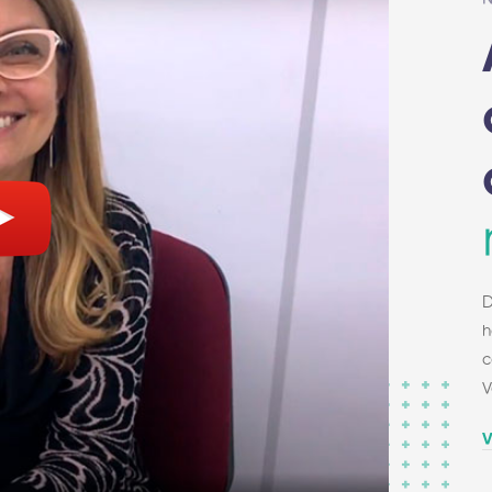
D
h
c
V
V