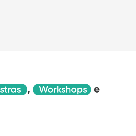
,
e
estras
Workshops