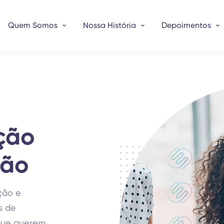
Quem Somos
Nossa História
Depoimentos
ção
ção
ção e
s de
 que querem