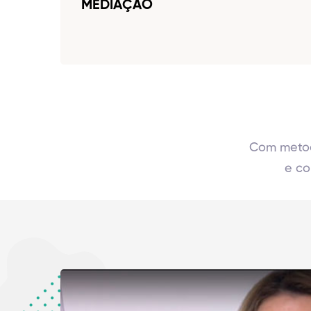
MEDIAÇÃO
Com metodo
e co